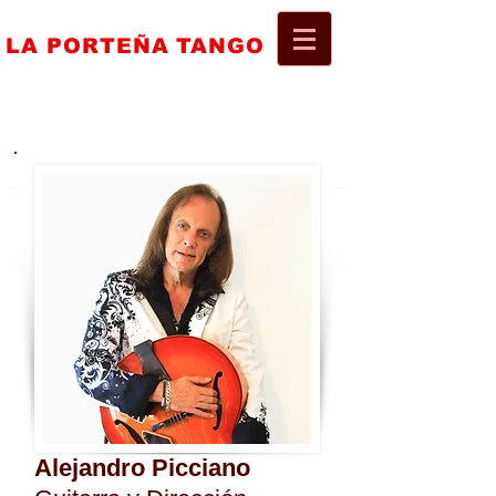
Official Website
LA
PORTEÑA
TANGO
El Grupo de Tango Argentino de
Mayor Audiencia en Europa
Alejandro Picciano