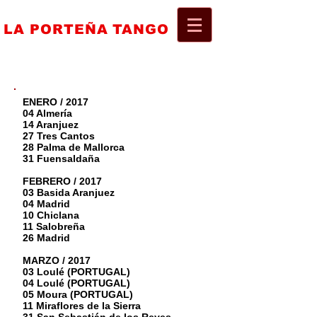
Official Website
LA
PORTEÑA
TANGO
El Grupo de Tango Argentino de
Mayor Audiencia en Europa
ENERO / 2017
04 Almería
14 Aranjuez
27 Tres Cantos
28 Palma de Mallorca
31 Fuensaldaña
FEBRERO / 2017
03 Basida Aranjuez
04 Madrid
10 Chiclana
11 Salobreña
26 Madrid
MARZO / 2017
03 Loulé (PORTUGAL)
04 Loulé (PORTUGAL)
05 Moura (PORTUGAL)
11 Miraflores de la Sierra